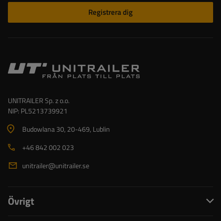
Registrera dig
UNITRAILER Sp. z o.o.
NIP: PL5213739921
Budowlana 30
, 20-469
, Lublin
+46 842 002 023
unitrailer@unitrailer.se
Övrigt