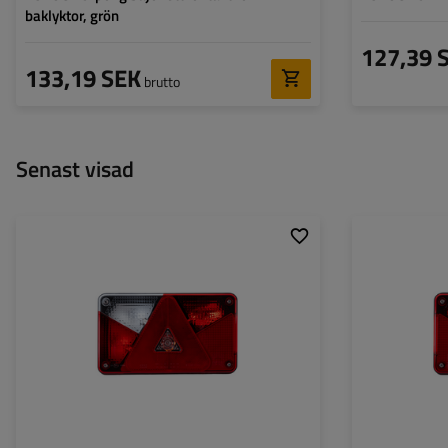
baklyktor, grön
127,39 
133,19 SEK
brutto
Senast visad
Monteringssida:
vänster
Monteringssida:
Ljuskälla:
glödlampa
Ljuskälla:
Spänning:
12 V
Spänning:
Typ av anslutning:
8 PIN byonet
Typ av anslutning
Lampans funktioner:
Positionsljus
,
Stoppljus
,
Lampans funktion
Riktningsindikator
,
Bakåtriktad lampa
,
Dimljus
,
Belysning för
registreringsskylt
,
Reflektor