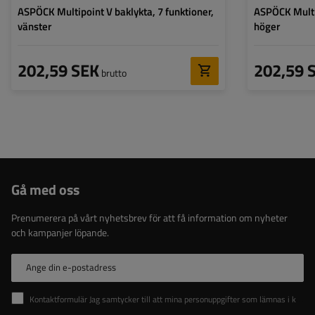
ASPÖCK Multipoint V baklykta, 7 funktioner,
ASPÖCK Multip
vänster
höger
202,59 SEK
202,59 
brutto
Gå med oss
Prenumerera på vårt nyhetsbrev för att få information om nyheter
och kampanjer löpande.
Ange din e-postadress
Kontaktformulär Jag samtycker till att mina personuppgifter som lämnas i kontaktformuläret behandlas i enlighet med Europaparlamentets och rådets förordning (EU).