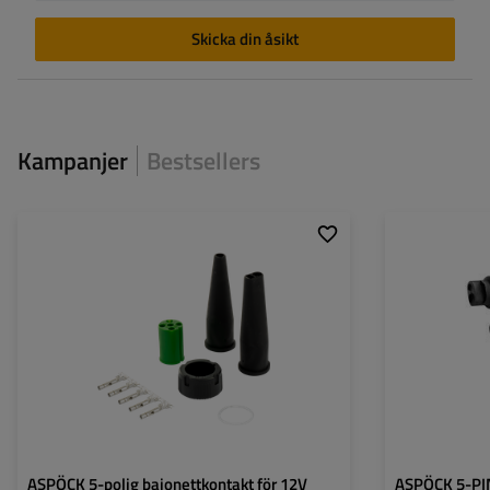
Skicka din åsikt
Kampanjer
Bestsellers
ASPÖCK 5-polig bajonettkontakt för 12V
ASPÖCK 5-PIN