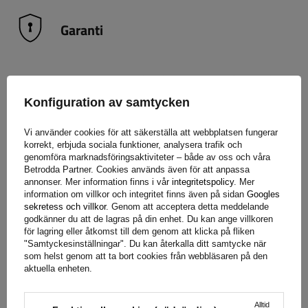
Garanti
När du köper en produkt från vårt sortiment får du 2 års
garanti.
Tack vare detta kan du använda den utan att oroa
Konfiguration av samtycken
dig för konsekvenserna av ett eventuellt fel. För att
säkerställa din tillfredsställelse har vi förenklat processen för
Vi använder cookies för att säkerställa att webbplatsen fungerar
att lämna in eventuella reklamationer så mycket som möjligt
korrekt, erbjuda sociala funktioner, analysera trafik och
genomföra marknadsföringsaktiviteter – både av oss och våra
– allt du behöver göra är att
fyll i och skicka in formuläret
Betrodda Partner. Cookies används även för att anpassa
som finns på vår webbplats.
annonser. Mer information finns i vår
integritetspolicy
. Mer
information om villkor och integritet finns även på sidan
Googles
sekretess och villkor
. Genom att acceptera detta meddelande
godkänner du att de lagras på din enhet. Du kan ange villkoren
Hjälp
för lagring eller åtkomst till dem genom att klicka på fliken
"Samtyckesinställningar". Du kan återkalla ditt samtycke när
som helst genom att ta bort cookies från webbläsaren på den
aktuella enheten.
Har du frågor om valet eller användningen av våra
produkter? Kontakta oss! Unitrailers specialister ger dig
Alltid