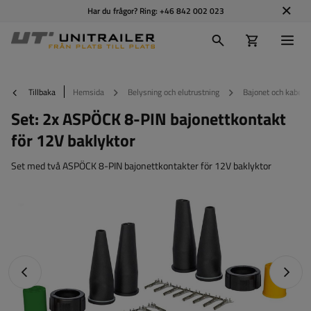
Har du frågor? Ring:
+46 842 002 023
Tillbaka
Hemsida
Belysning och elutrustning
Bajonet och kabela
Set: 2x ASPÖCK 8-PIN bajonettkontakt
för 12V baklyktor
Set med två ASPÖCK 8-PIN bajonettkontakter för 12V baklyktor
Föregående foto
Nästa 