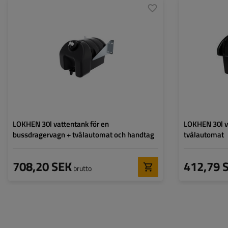
Längd:
421 mm
Längd:
Höjd:
343 mm
,
333 mm
Höjd:
Tillåten nyttolast:
30 l
Tillåten nyttolast:
LOKHEN 30l vattentank för en
LOKHEN 30l v
bussdragervagn + tvålautomat och handtag
tvålautomat
708,20 SEK
412,79 
brutto