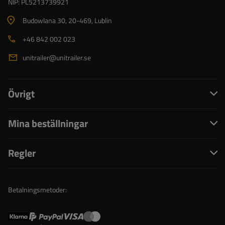
NIP: PL5213739921
Budowlana 30
, 20-469
, Lublin
+46 842 002 023
unitrailer@unitrailer.se
Övrigt
Mina beställningar
Regler
Betalningsmetoder: