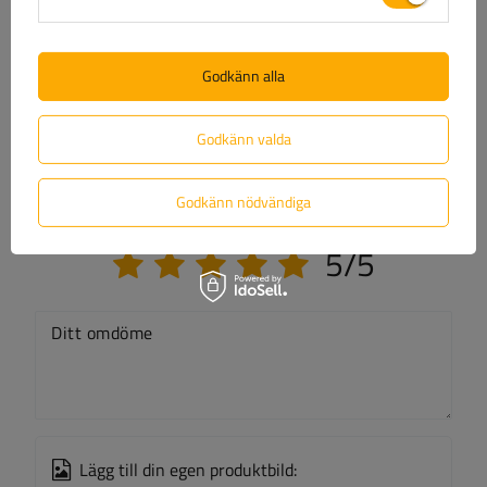
Ställ en fråga
Godkänn alla
(0)
Recensioner
Godkänn valda
Skriv ditt omdöme
Godkänn nödvändiga
Ditt betyg:
5/5
Ditt omdöme
Lägg till din egen produktbild: