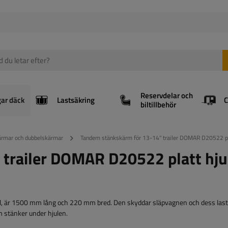
Reservdelar och
gar däck
Lastsäkring
biltillbehör
rmar och dubbelskärmar
Tandem stänkskärm för 13-14" trailer DOMAR D20522 
 trailer DOMAR D20522 platt hju
 är 1500 mm lång och 220 mm bred. Den skyddar släpvagnen och dess las
m stänker under hjulen.