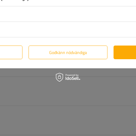
dukter? Kontakta oss! Unitrailers specialister ger dig gärna all i
Godkänn nödvändiga