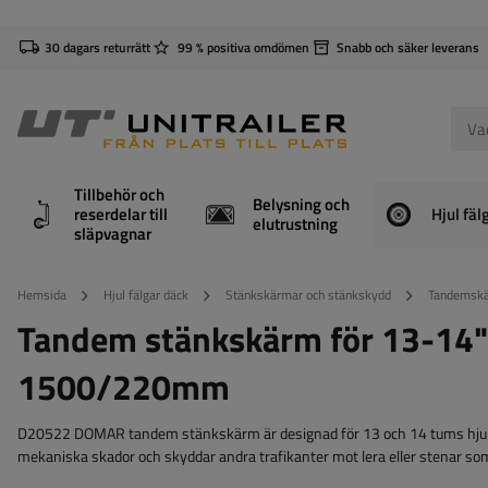
30 dagars returrätt
99 % positiva omdömen
Snabb och säker leverans
Tillbehör och
Belysning och
reserdelar till
Hjul fäl
elutrustning
släpvagnar
Hemsida
Hjul fälgar däck
Stänkskärmar och stänkskydd
Tandemskä
Tandem stänkskärm för 13-14"
1500/220mm
D20522 DOMAR tandem stänkskärm är designad för 13 och 14 tums hjul,
mekaniska skador och skyddar andra trafikanter mot lera eller stenar so