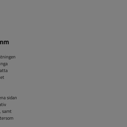
0mm
stningen
inga
atta
ket
ena sidan
ativ
t, samt
tersom