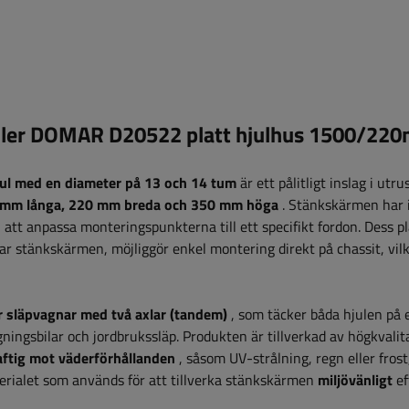
ailer DOMAR D20522 platt hjulhus 1500/22
jul med en diameter på 13 och 14 tum
är ett pålitligt inslag
i utru
mm långa, 220 mm breda och 350 mm höga
. Stänkskärmen har 
att anpassa monteringspunkterna till ett specifikt fordon. Dess pl
ar stänkskärmen, möjliggör enkel montering direkt på chassit, vil
r släpvagnar med två axlar (tandem)
, som täcker båda hjulen på 
ningsbilar och jordbrukssläp. Produkten är tillverkad av högkvalit
ftig mot väderförhållanden
, såsom UV-strålning, regn eller fros
erialet som används för att tillverka stänkskärmen
miljövänligt
ef