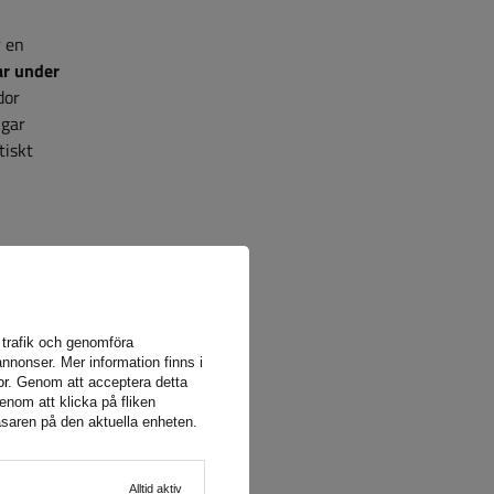
r en
ar under
dor
ngar
tiskt
ig för
a trafik och genomföra
n
nnonser. Mer information finns i
or
. Genom att acceptera detta
på vår
enom att klicka på fliken
äsaren på den aktuella enheten.
Alltid aktiv