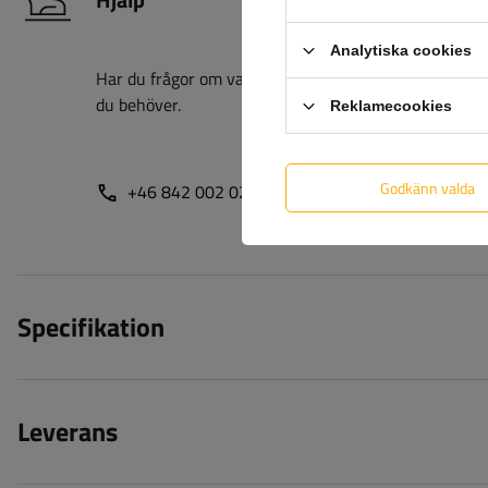
Analytiska cookies
Har du frågor om valet eller användningen av våra pro
du behöver.
Reklamecookies
Godkänn valda
+46 842 002 023
unitrailer@unitrailer.se
Specifikation
Leverans