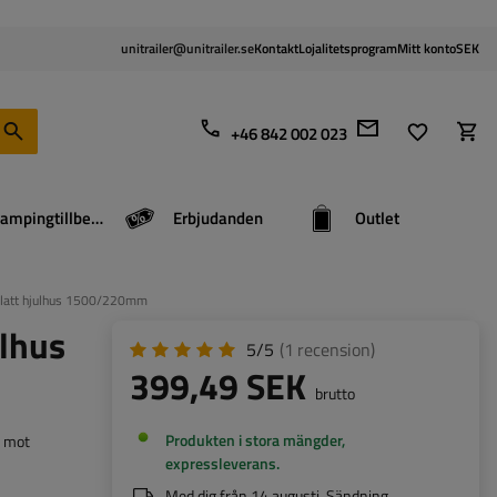
unitrailer@unitrailer.se
Kontakt
Lojalitetsprogram
Mitt konto
SEK
+46 842 002 023
Campingtillbehör
Erbjudanden
Outlet
platt hjulhus 1500/220mm
lhus
5/5
(1
recension
)
399,49 SEK
brutto
Produkten i stora mängder,
t mot
expressleverans
Med dig från
14 augusti
. Sändning