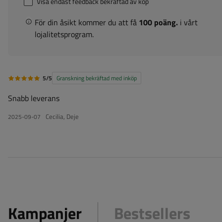
Visa endast feedback bekräftad av köp
För din åsikt kommer du att få
100 poäng.
i vårt
lojalitetsprogram.
5/5
Granskning bekräftad med inköp
Snabb leverans
Cecilia, Deje
2025-09-07
Kampanjer
Bestsellers