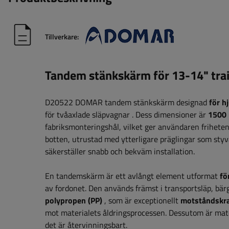
Tillverkare:
Tandem stänkskärm för 13-14" tr
D20522 DOMAR tandem stänkskärm designad
för h
för tvåaxlade släpvagnar
.
Dess dimensioner är
1500 
fabriksmonteringshål, vilket ger användaren friheten 
botten, utrustad med ytterligare präglingar som styv
säkerställer snabb och bekväm installation.
En tandemskärm är ett avlångt element utformat
fö
av fordonet. Den används främst i transportsläp, bärg
polypropen (PP)
, som är exceptionellt
motståndskra
mot materialets åldringsprocessen. Dessutom är mat
det är återvinningsbart.