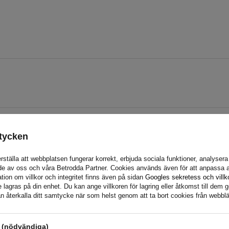
tycken
rställa att webbplatsen fungerar korrekt, erbjuda sociala funktioner, analyser
de av oss och våra Betrodda Partner. Cookies används även för att anpassa a
tion om villkor och integritet finns även på sidan
Googles sekretess och villk
agras på din enhet. Du kan ange villkoren för lagring eller åtkomst till dem g
n återkalla ditt samtycke när som helst genom att ta bort cookies från webbl
s (nödvändiga)