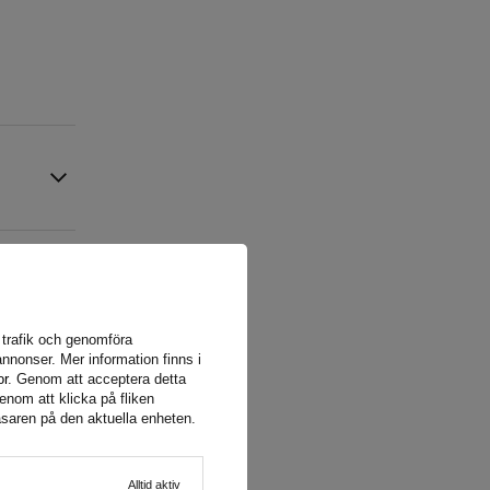
a trafik och genomföra
nnonser. Mer information finns i
or
. Genom att acceptera detta
enom att klicka på fliken
äsaren på den aktuella enheten.
Alltid aktiv