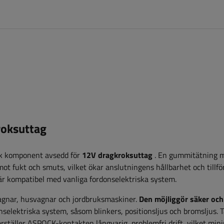
roksuttag
isk komponent avsedd
för
12V
dragkroksuttag
. En gummitätning 
 fukt och smuts, vilket ökar anslutningens hållbarhet och tillförl
r kompatibel med vanliga fordonselektriska system.
pvagnar, husvagnar och jordbruksmaskiner.
Den möjliggör säker och
selektriska system, såsom blinkers, positionsljus och bromsljus. 
rställer ASPOCK-kontakten långvarig, problemfri drift, vilket min