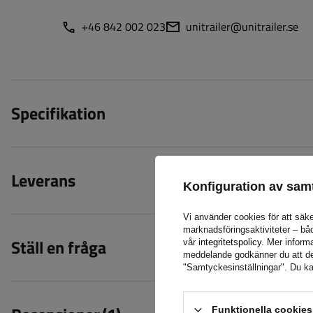
+46 842 002 023
unitrailer@unitrailer.se
Specifikation
Leverans
Konfiguration av sam
Vi använder cookies för att säke
marknadsföringsaktiviteter – bå
Ställ en fråga
vår
integritetspolicy
. Mer informa
meddelande godkänner du att de l
"Samtyckesinställningar". Du ka
Funktionella cookie