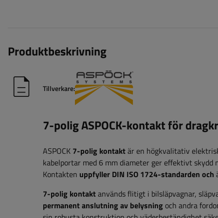
Produktbeskrivning
Tillverkare:
7-polig ASPOCK-kontakt för dragk
ASPOCK
7-polig kontakt
är en högkvalitativ elektr
kabelportar med 6 mm diameter ger effektivt skydd mot
Kontakten
uppfyller DIN ISO 1724-standarden och
ä
7-polig kontakt
används flitigt i bilsläpvagnar, slä
permanent anslutning av belysning
och andra fordon
sin robusta konstruktion och väderbeständighet säke