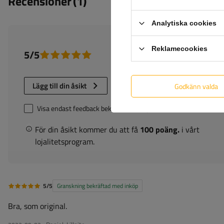
Recensioner
(1)
Analytiska cookies
Reklamecookies
5/5
Antal avgivna omdömen:
Lägg till din åsikt
Godkänn valda
Visa endast feedback bekräftad av köp
För din åsikt kommer du att få
100 poäng.
i vårt
lojalitetsprogram.
5/5
Granskning bekräftad med inköp
Bra, som original.