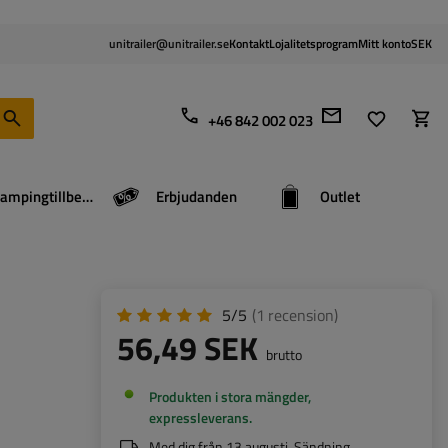
unitrailer@unitrailer.se
Kontakt
Lojalitetsprogram
Mitt konto
SEK
+46 842 002 023
Campingtillbehör
Erbjudanden
Outlet
5/5
(1
recension
)
56,49 SEK
brutto
Produkten i stora mängder,
expressleverans
Med dig från
13 augusti
. Sändning