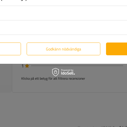
5
 1
4
3
Godkänn nödvändiga
2
1
Klicka på ett betyg för att filtrera recensioner