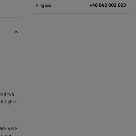
+46 842 002 023
Ring oss
med två
itlighet.
Tack vare
imerar