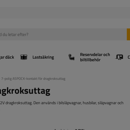
Reservdelar och
gar däck
Lastsäkring
biltillbehör
7-polig ASPOCK-kontakt för dragkroksuttag
agkroksuttag
V dragkroksuttag. Den används i bilsläpvagnar, husbilar, släpvagnar och
.