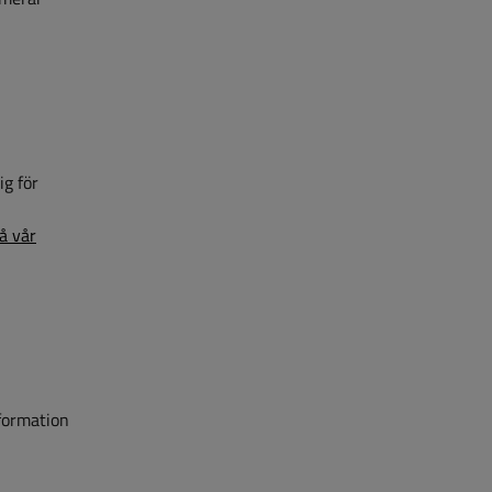
ig för
n
på vår
nformation