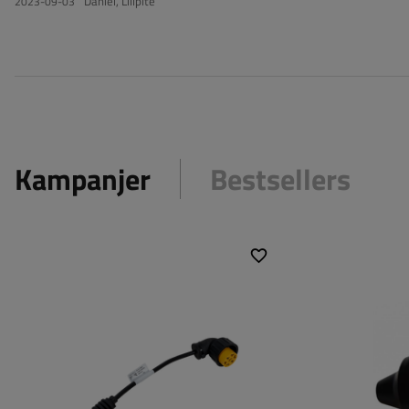
Daniel, Lillpite
2023-09-03
Kampanjer
Bestsellers
Monteringssida:
vänster
Typ av anslutning:
5 PIN byonet
,
ASS2 7
PIN
Ledarens tvärsnitt:
0,75 mm² / 1,5 mm²