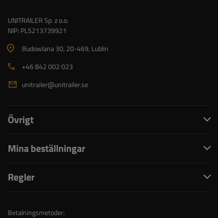
UNITRAILER Sp. z o.o.
NIP: PL5213739921
Budowlana 30
, 20-469
, Lublin
+46 842 002 023
unitrailer@unitrailer.se
Övrigt
Mina beställningar
Regler
Betalningsmetoder: