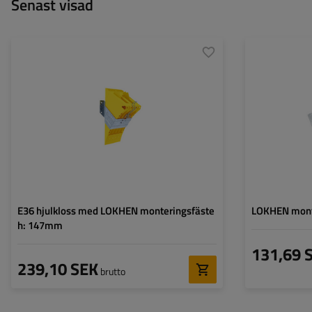
Senast visad
Modell:
CROWNY 36
Modell:
Längd:
335 mm
Material:
Höjd:
147 mm
E36 hjulkloss med LOKHEN monteringsfäste
LOKHEN monte
h: 147mm
131,69 
239,10 SEK
brutto