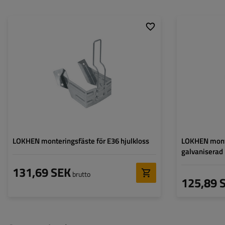
Modell:
CROWNY 36
Modell:
Material:
metall
Material:
LOKHEN monteringsfäste för E36 hjulkloss
LOKHEN monte
galvaniserad
131,69 SEK
brutto
125,89 