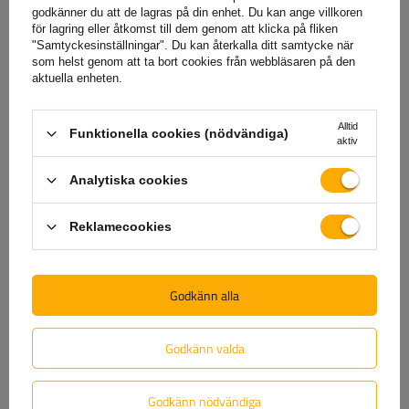
– allt du behöver göra är att
fyll i och skicka in formuläret
godkänner du att de lagras på din enhet. Du kan ange villkoren
som finns på vår webbplats.
för lagring eller åtkomst till dem genom att klicka på fliken
"Samtyckesinställningar". Du kan återkalla ditt samtycke när
som helst genom att ta bort cookies från webbläsaren på den
aktuella enheten.
Hjälp
Alltid
Funktionella cookies (nödvändiga)
aktiv
Har du frågor om valet eller användningen av våra
Analytiska cookies
produkter? Kontakta oss! Unitrailers specialister ger dig
gärna all information du behöver.
Reklamecookies
+46 842 002 023
unitrailer@unitrailer.se
Godkänn alla
Godkänn valda
Specifikation
Godkänn nödvändiga