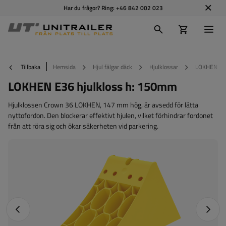
Har du frågor? Ring:
+46 842 002 023
Tillbaka
Hemsida
Hjul fälgar däck
Hjulklossar
LOKHEN E36
LOKHEN E36 hjulkloss h: 150mm
Hjulklossen Crown 36 LOKHEN, 147 mm hög, är avsedd för lätta
nyttofordon. Den blockerar effektivt hjulen, vilket förhindrar fordonet
från att röra sig och ökar säkerheten vid parkering.
Föregående foto
Nästa 