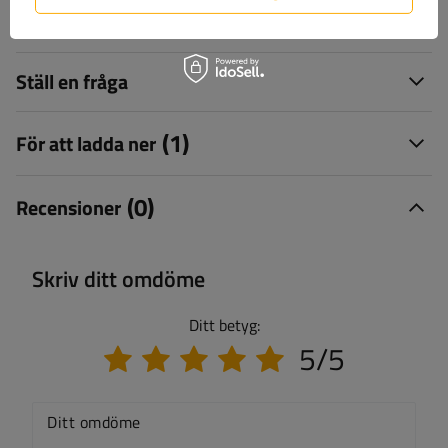
Leverans
Ställ en fråga
(1)
För att ladda ner
(0)
Recensioner
Skriv ditt omdöme
Ditt betyg:
5/5
Ditt omdöme