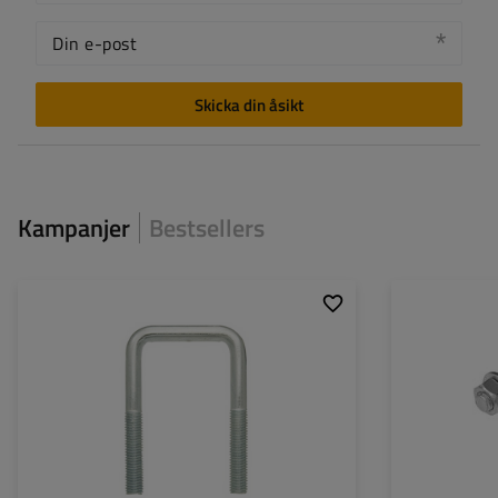
Din e-post
Skicka din åsikt
Kampanjer
Bestsellers
Transportyta:
M8
Transportyta:
Material:
stal kl.5.8
Höjd x bredd:
Korrosionsskydd:
Galvaniserad min. 8µm
Material: