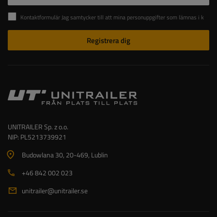
Kontaktformulär Jag samtycker till att mina personuppgifter som lämnas i kontaktformuläret behandlas i enlighet med Europaparlamentets och rådets förordning (EU).
Registrera dig
UNITRAILER Sp. z o.o.
NIP: PL5213739921
Budowlana 30
, 20-469
, Lublin
+46 842 002 023
unitrailer@unitrailer.se