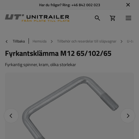
Har du frågor? Ring:
+46 842 002 023
Tillbaka
Hemsida
Tillbehör och reserdelar till släpvagnar
U-bulta
Fyrkantsklämma M12 65/102/65
Fyrkantig spinner, kram, olika storlekar
Föregående foto
Nästa 