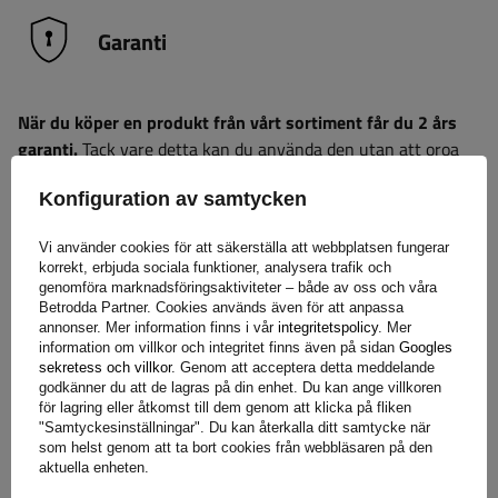
Garanti
När du köper en produkt från vårt sortiment får du 2 års
garanti.
Tack vare detta kan du använda den utan att oroa
dig för konsekvenserna av ett eventuellt fel. För att
Konfiguration av samtycken
säkerställa din tillfredsställelse har vi förenklat processen för
att lämna in eventuella reklamationer så mycket som möjligt
Vi använder cookies för att säkerställa att webbplatsen fungerar
– allt du behöver göra är att
fyll i och skicka in formuläret
korrekt, erbjuda sociala funktioner, analysera trafik och
som finns på vår webbplats.
genomföra marknadsföringsaktiviteter – både av oss och våra
Betrodda Partner. Cookies används även för att anpassa
annonser. Mer information finns i vår
integritetspolicy
. Mer
information om villkor och integritet finns även på sidan
Googles
Hjälp
sekretess och villkor
. Genom att acceptera detta meddelande
godkänner du att de lagras på din enhet. Du kan ange villkoren
för lagring eller åtkomst till dem genom att klicka på fliken
"Samtyckesinställningar". Du kan återkalla ditt samtycke när
Har du frågor om valet eller användningen av våra
som helst genom att ta bort cookies från webbläsaren på den
produkter? Kontakta oss! Unitrailers specialister ger dig
aktuella enheten.
gärna all information du behöver.