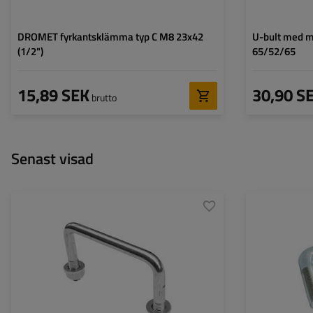
DROMET fyrkantsklämma typ C M8 23x42
U-bult med m
(1/2")
65/52/65
15,89 SEK
30,90 S
brutto
Senast visad
Transportyta:
M12
Höjd x bredd:
65 x 102
Material:
Galvaniserat stål