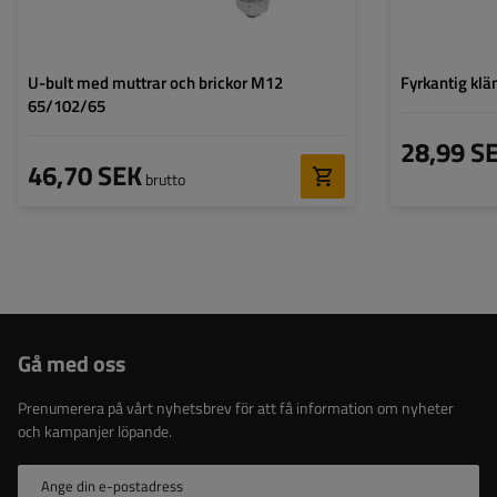
U-bult med muttrar och brickor M12
Fyrkantig k
65/102/65
28,99 S
46,70 SEK
brutto
Gå med oss
Prenumerera på vårt nyhetsbrev för att få information om nyheter
och kampanjer löpande.
Ange din e-postadress