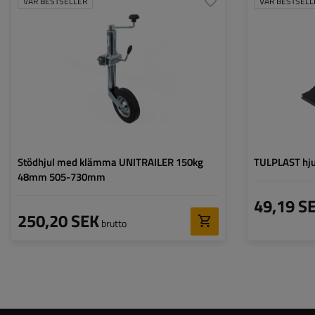
VÅR BESTSELLER
VÅR BESTSELL
Diameter på röret:
48 mm
Maximal bärkraft:
150 kg
Höjd:
505 - 730 mm
Typ av stödhjul:
standard
Fästning:
med klämfäste
Stödhjul med klämma UNITRAILER 150kg
TULPLAST hju
48mm 505-730mm
49,19 S
250,20 SEK
brutto