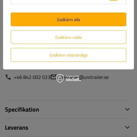
Hjälp
Godkänn alla
Godkänn valda
Har du frågor om valet eller användningen av våra
produkter? Kontakta oss! Unitrailers specialister ger dig
gärna all information du behöver.
Godkänn nödvändiga
+46 842 002 023
unitrailer@unitrailer.se
Specifikation
Leverans