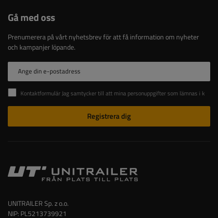
Gå med oss
Prenumerera på vårt nyhetsbrev för att få information om nyheter
och kampanjer löpande.
Ange din e-postadress
Kontaktformulär Jag samtycker till att mina personuppgifter som lämnas i kontaktformuläret behandlas i enlighet med Europaparlamentets och rådets förordning (EU).
Registrera dig
UNITRAILER Sp. z o.o.
NIP: PL5213739921