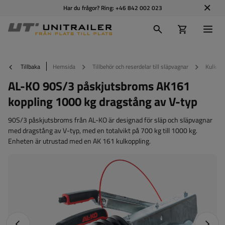
Har du frågor? Ring:
+46 842 002 023
Tillbaka
Hemsida
Tillbehör och reserdelar till släpvagnar
Kulkopp
AL-KO 90S/3 påskjutsbroms AK161
koppling 1000 kg dragstång av V-typ
90S/3 påskjutsbroms från AL-KO är designad för släp och släpvagnar
med dragstång av V-typ, med en totalvikt på 700 kg till 1000 kg.
Enheten är utrustad med en AK 161 kulkoppling.
Föregående foto
Nästa 