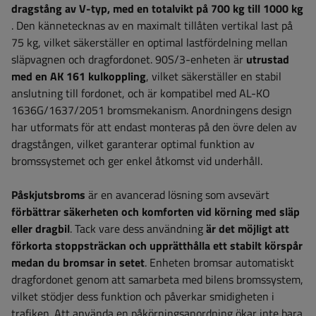
dragstång av V-typ,
med en totalvikt på 700 kg till 1000 kg
. Den kännetecknas av en maximalt tillåten vertikal last på
75 kg, vilket säkerställer en optimal lastfördelning mellan
släpvagnen och dragfordonet. 90S/3-enheten är
utrustad
med en AK 161 kulkoppling
, vilket säkerställer en stabil
anslutning till fordonet, och är kompatibel med AL-KO
1636G/1637/2051 bromsmekanism. Anordningens design
har utformats för att endast monteras på den övre delen av
dragstången, vilket garanterar optimal funktion av
bromssystemet och ger enkel åtkomst vid underhåll.
Påskjutsbroms
är en avancerad lösning som avsevärt
förbättrar säkerheten och komforten vid körning med släp
eller dragbil
. Tack vare dess användning
är det möjligt att
förkorta stoppsträckan och upprätthålla ett stabilt körspår
medan du bromsar in setet
. Enheten bromsar automatiskt
dragfordonet genom att samarbeta med bilens bromssystem,
vilket stödjer dess funktion och påverkar smidigheten i
trafiken. Att använda en påkörningsanordning ökar inte bara