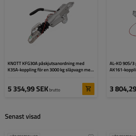
Max. tillåten totalvikt:
1600 - 3000 kg
Dragstångens bre
Stödbelastning:
150 kg
Max. tillåten total
Stödbelastning:
KNOTT KFG30A påskjutsanordning med
AL-KO 90S/3 
K35A-koppling för en 3000 kg släpvagn med
AK161-koppli
dragstång av V-typ
med fyrkanti
5 354,99 SEK
3 804,2
brutto
Senast visad