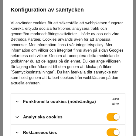
som ständigt utsätts för svåra vägförhållanden. Tack vare
Konfiguration av samtycken
detta skydd bibehåller enheten sina egenskaper under lång
tid, vilket minimerar behovet av underhåll och utbyte. Detta
Vi använder cookies för att säkerställa att webbplatsen fungerar
leder till långsiktiga besparingar och tillförlitlighet under
korrekt, erbjuda sociala funktioner, analysera trafik och
trailerdrift.
genomföra marknadsföringsaktiviteter – både av oss och våra
Betrodda Partner. Cookies används även för att anpassa
annonser. Mer information finns i vår
integritetspolicy
. Mer
information om villkor och integritet finns även på sidan
Googles
sekretess och villkor
. Genom att acceptera detta meddelande
godkänner du att de lagras på din enhet. Du kan ange villkoren
Garanti
för lagring eller åtkomst till dem genom att klicka på fliken
"Samtyckesinställningar". Du kan återkalla ditt samtycke när
som helst genom att ta bort cookies från webbläsaren på den
aktuella enheten.
När du köper en produkt från vårt sortiment får du 2 års
garanti.
Tack vare detta kan du använda den utan att oroa
dig för konsekvenserna av ett eventuellt fel. För att
Alltid
Funktionella cookies (nödvändiga)
aktiv
säkerställa din tillfredsställelse har vi förenklat processen för
att lämna in eventuella reklamationer så mycket som möjligt
Analytiska cookies
– allt du behöver göra är att
fyll i och skicka in formuläret
som finns på vår webbplats.
Reklamecookies