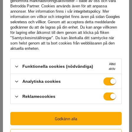
genomföra marknadsföringsaktiviteter – både av oss och våra
som finns på vår webbplats.
Betrodda Partner. Cookies används även för att anpassa
annonser. Mer information finns i vår
integritetspolicy
. Mer
information om villkor och integritet finns även på sidan
Googles
Hjälp
sekretess och villkor
. Genom att acceptera detta meddelande
godkänner du att de lagras på din enhet. Du kan ange villkoren
för lagring eller åtkomst till dem genom att klicka på fliken
"Samtyckesinställningar". Du kan återkalla ditt samtycke när
som helst genom att ta bort cookies från webbläsaren på den
Har du frågor om valet eller användningen av våra
aktuella enheten.
produkter? Kontakta oss! Unitrailers specialister ger dig
gärna all information du behöver.
Alltid
Funktionella cookies (nödvändiga)
aktiv
+46 842 002 023
unitrailer@unitrailer.se
Analytiska cookies
Reklamecookies
Specifikation
Godkänn alla
Leverans