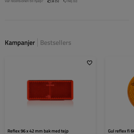
Var recensionen till hjälp?
Ja
5
Nej
0
Kampanjer
Bestsellers
Godkännande:
ECE, SAE/DOT
Diameter:
Tjocklek.:
6 mm
Tjocklek.:
Bredd:
96 mm
Godkännande:
Höjd:
42 mm
Färg:
Monteringstyp:
Reflex 96 x 42 mm bak med tejp
Gul reflex fi