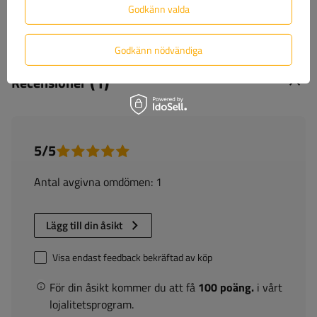
Godkänn valda
Ställ en fråga
Godkänn nödvändiga
(1)
Recensioner
5/5
Antal avgivna omdömen: 1
Lägg till din åsikt
Visa endast feedback bekräftad av köp
För din åsikt kommer du att få
100 poäng.
i vårt
lojalitetsprogram.