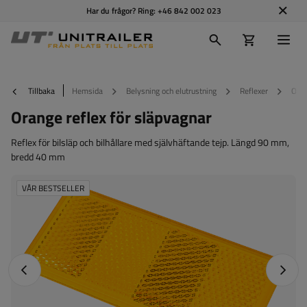
Har du frågor? Ring:
+46 842 002 023
Tillbaka
Hemsida
Belysning och elutrustning
Reflexer
Oran
Orange reflex för släpvagnar
Reflex för bilsläp och bilhållare med självhäftande tejp. Längd 90 mm,
bredd 40 mm
VÅR BESTSELLER
Föregående foto
Nästa 