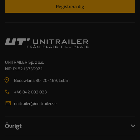
Registrera dig
UNITRAILER Sp. z o.o.
NIP: PL5213739921
Budowlana 30
, 20-469
, Lublin
+46 842 002 023
unitrailer@unitrailer.se
Övrigt