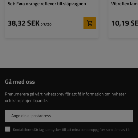
Set: Fyra orange reflexer till släpvagnen
Vit reflex la
38,32 SEK
10,19 S
brutto
Gå med oss
Prenumerera på vårt nyhetsbrev för att få information om nyheter
och kampanjer löpande.
Ange din e-postadress
Kontaktformulär Jag samtycker till att mina personuppgifter som lämnas i kontaktformuläret behandlas i enlighet med Europaparlamentets och rådets förordning (EU).