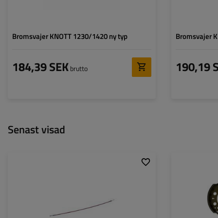
Bromsvajer KNOTT 1230/1420 ny typ
Bromsvajer K
184,39 SEK
190,19 
brutto
Senast visad
Pansarlängd:
1320
Fjäderuppsättning
Total längd:
1516
Trummans innerd
Bromsbackens br