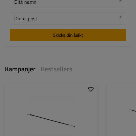
Ditt namn
Din e-post
Skicka din åsikt
Kampanjer
Bestsellers
Pansarlängd:
1230
Pansarlängd:
Total längd:
1420
Total längd: