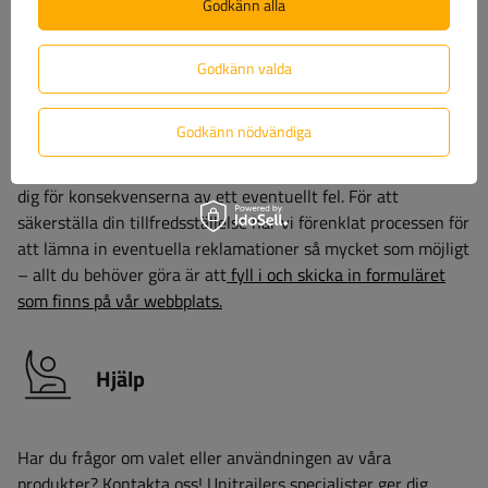
Godkänn alla
Garanti
Godkänn valda
Godkänn nödvändiga
När du köper en produkt från vårt sortiment får du 2 års
garanti.
Tack vare detta kan du använda den utan att oroa
dig för konsekvenserna av ett eventuellt fel. För att
säkerställa din tillfredsställelse har vi förenklat processen för
att lämna in eventuella reklamationer så mycket som möjligt
– allt du behöver göra är att
fyll i och skicka in formuläret
som finns på vår webbplats.
Hjälp
Har du frågor om valet eller användningen av våra
produkter? Kontakta oss! Unitrailers specialister ger dig