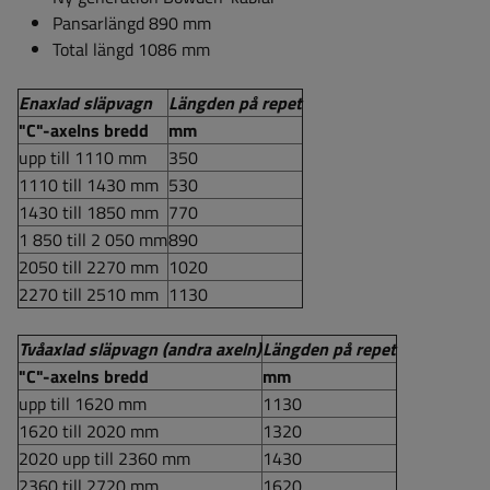
Pansarlängd 890 mm
Total längd 1086 mm
Enaxlad släpvagn
Längden på repet
"C"-axelns bredd
mm
upp till 1110 mm
350
1110 till 1430 mm
530
1430 till 1850 mm
770
1 850 till 2 050 mm
890
2050 till 2270 mm
1020
2270 till 2510 mm
1130
Tvåaxlad släpvagn (andra axeln)
Längden på repet
"C"-axelns bredd
mm
upp till 1620 mm
1130
1620 till 2020 mm
1320
2020 upp till 2360 mm
1430
2360 till 2720 mm
1620