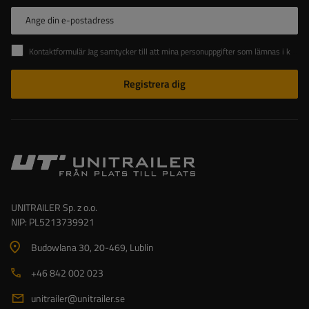
Ange din e-postadress
Kontaktformulär Jag samtycker till att mina personuppgifter som lämnas i kontaktformuläret behandlas i enlighet med Europaparlamentets och rådets förordning (EU).
Registrera dig
UNITRAILER Sp. z o.o.
NIP: PL5213739921
Budowlana 30
, 20-469
, Lublin
+46 842 002 023
unitrailer@unitrailer.se