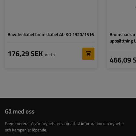
Bowdenkabel bromskabel AL-KO 1320/1516
Bromsbackar 
uppsättning 
176,29 SEK
brutto
466,09 
Gå med oss
Prenumerera på vårt nyhetsbrev för att få information om nyheter
och kampanjer löpande.