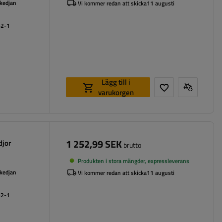
 kedjan
Vi kommer redan att skicka
11 augusti
62-1
Lägg till i
varukorgen
1 252,99 SEK
djor
brutto
Produkten i stora mängder, expressleverans
 kedjan
Vi kommer redan att skicka
11 augusti
62-1