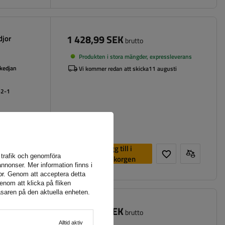
1 428,99 SEK
djor
brutto
Produkten i stora mängder, expressleverans
 kedjan
Vi kommer redan att skicka
11 augusti
62-1
Lägg till i
a trafik och genomföra
varukorgen
nnonser. Mer information finns i
or
. Genom att acceptera detta
enom att klicka på fliken
äsaren på den aktuella enheten.
1 527,99 SEK
djor
brutto
Alltid aktiv