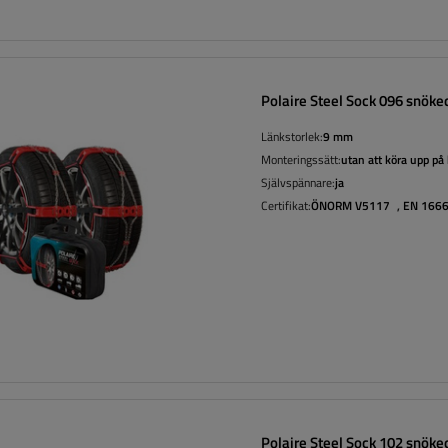
Polaire Steel Sock 096 snöke
Länkstorlek:
9 mm
Monteringssätt:
utan att köra upp på
Självspännare:
ja
Certifikat:
ÖNORM V5117
,
EN 166
Polaire Steel Sock 102 snöke