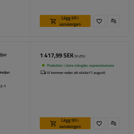
Lägg till i
varukorgen
1 417,99 SEK
djor
brutto
Produkten i stora mängder, expressleverans
 kedjan
Vi kommer redan att skicka
11 augusti
62-1
Lägg till i
varukorgen