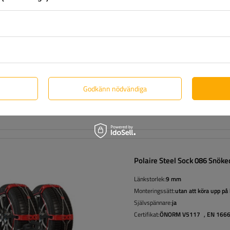
Länkstorlek:
9 mm
Monteringssätt:
utan att köra upp på
Självspännare:
ja
Certifikat:
ÖNORM V5117
,
EN 166
Godkänn nödvändiga
Polaire Steel Sock 086 Snöke
Länkstorlek:
9 mm
Monteringssätt:
utan att köra upp på
Självspännare:
ja
Certifikat:
ÖNORM V5117
,
EN 166