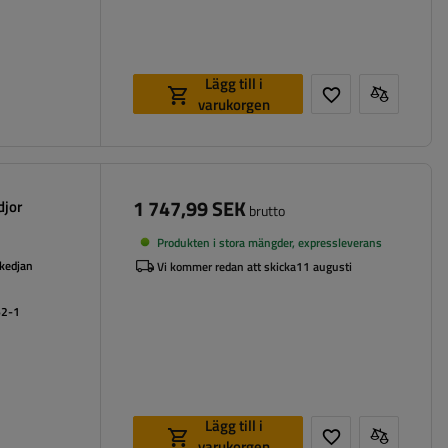
Lägg till i
varukorgen
1 747,99 SEK
djor
brutto
Produkten i stora mängder, expressleverans
 kedjan
Vi kommer redan att skicka
11 augusti
62-1
Lägg till i
varukorgen