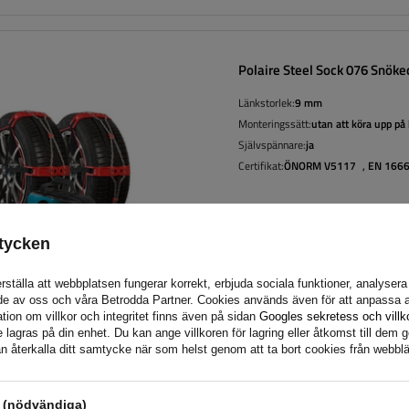
Polaire Steel Sock 076 Snöke
Länkstorlek:
9 mm
Monteringssätt:
utan att köra upp på
Självspännare:
ja
Certifikat:
ÖNORM V5117
,
EN 166
tycken
rställa att webbplatsen fungerar korrekt, erbjuda sociala funktioner, analyser
de av oss och våra Betrodda Partner. Cookies används även för att anpassa a
tion om villkor och integritet finns även på sidan
Googles sekretess och villk
agras på din enhet. Du kan ange villkoren för lagring eller åtkomst till dem g
n återkalla ditt samtycke när som helst genom att ta bort cookies från webbl
Polaire Steel Sock 082 Snöke
s (nödvändiga)