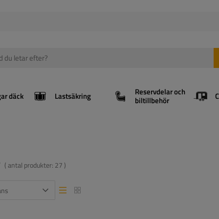
Reservdelar och
gar däck
Lastsäkring
biltillbehör
e
( antal produkter:
27
)
ans
Lista vy
Lista vy