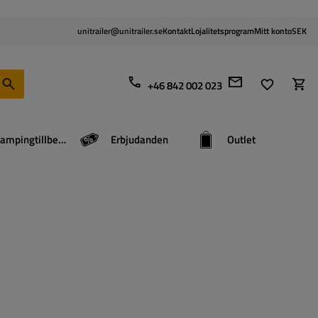
unitrailer@unitrailer.se
Kontakt
Lojalitetsprogram
Mitt konto
SEK
+46 842 002 023
Campingtillbehör
Erbjudanden
Outlet