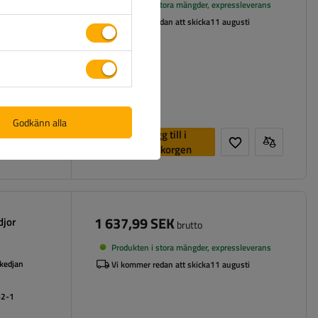
Produkten i stora mängder, expressleverans
 kedjan
Vi kommer redan att skicka
11 augusti
62-1
Godkänn alla
Lägg till i
varukorgen
1 637,99 SEK
djor
brutto
Produkten i stora mängder, expressleverans
 kedjan
Vi kommer redan att skicka
11 augusti
62-1