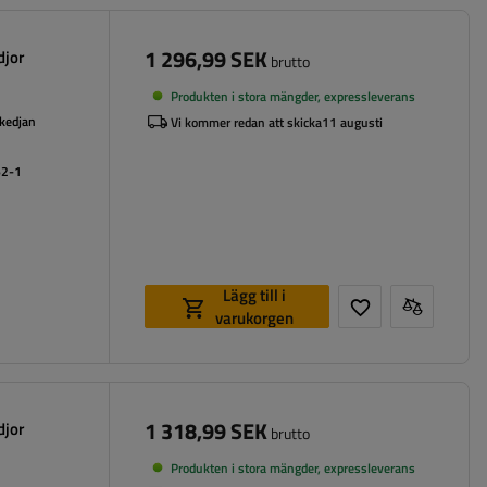
1 296,99 SEK
djor
brutto
Produkten i stora mängder, expressleverans
 kedjan
Vi kommer redan att skicka
11 augusti
62-1
Lägg till i
varukorgen
1 318,99 SEK
djor
brutto
Produkten i stora mängder, expressleverans