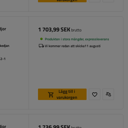
1 703,99 SEK
djor
brutto
Produkten i stora mängder, expressleverans
 kedjan
Vi kommer redan att skicka
11 augusti
62-1
Lägg till i
varukorgen
1 736,99 SEK
djor
brutto