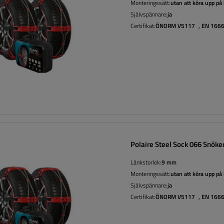
Monteringssätt:
utan att köra upp på
Självspännare:
ja
Certifikat:
ÖNORM V5117
,
EN 166
Polaire Steel Sock 066 Snöke
Länkstorlek:
9 mm
Monteringssätt:
utan att köra upp på
Självspännare:
ja
Certifikat:
ÖNORM V5117
,
EN 166