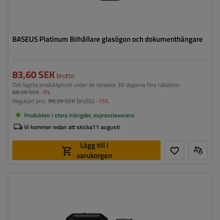
BASEUS Platinum Bilhållare glasögon och dokumenthängare
83,60 SEK
brutto
Det lägsta produktpriset under de senaste 30 dagarna före rabatten:
88,60 SEK
-5%
brutto
Reguljärt pris:
98,39 SEK
-15%
Produkten i stora mängder, expressleverans
Vi kommer redan att skicka
11 augusti
Lägg till i
varukorgen