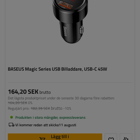
BASEUS Magic Series USB Billaddare, USB-C 45W
164,20 SEK
brutto
Det lägsta produktpriset under de senaste 30 dagarna före rabatten:
164,20 SEK
0%
brutto
Reguljärt pris:
182,39 SEK
-10%
Produkten i stora mängder, expressleverans
Vi kommer redan att skicka
11 augusti
Lägg till i