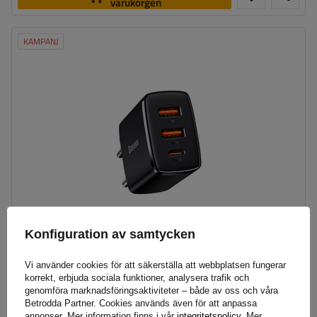
varukorgen
KAMPANJ
Konfiguration av samtycken
BASEUS Kompakt 2xUSB-A, USB-C väggladdare
Vi använder cookies för att säkerställa att webbplatsen fungerar
korrekt, erbjuda sociala funktioner, analysera trafik och
genomföra marknadsföringsaktiviteter – både av oss och våra
Betrodda Partner. Cookies används även för att anpassa
annonser. Mer information finns i vår
integritetspolicy
. Mer