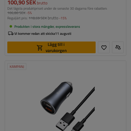
100,90 SEK
brutto
Det lägsta produktpriset under de senaste 30 dagarna före rabatten:
106,80 SEK
-5%
brutto
Reguljärt pris:
118,69 SEK
-15%
Produkten i stora mängder, expressleverans
Vi kommer redan att skicka
11 augusti
Lägg till i
varukorgen
KAMPANJ