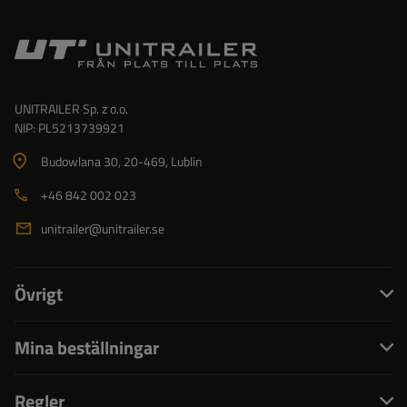
UNITRAILER Sp. z o.o.
NIP: PL5213739921
Budowlana 30
, 20-469
, Lublin
+46 842 002 023
unitrailer@unitrailer.se
Övrigt
Mina beställningar
Regler