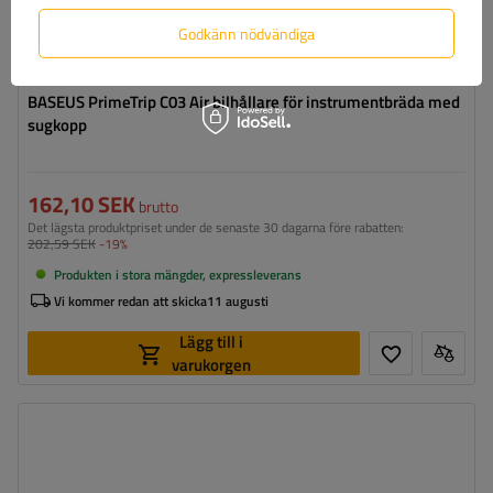
Godkänn nödvändiga
BASEUS PrimeTrip C03 Air bilhållare för instrumentbräda med
sugkopp
162,10 SEK
brutto
Det lägsta produktpriset under de senaste 30 dagarna före rabatten:
202,59 SEK
-19%
Produkten i stora mängder, expressleverans
Vi kommer redan att skicka
11 augusti
Lägg till i
varukorgen