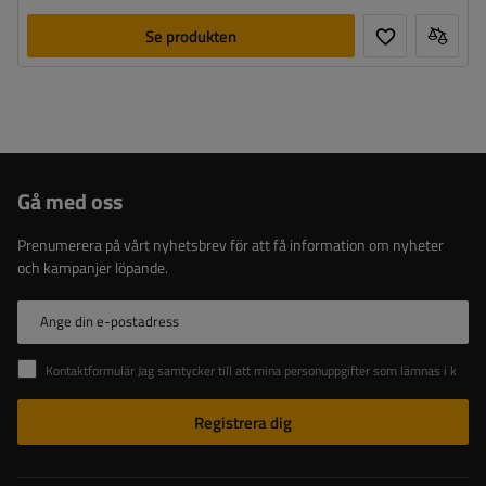
Se produkten
Gå med oss
Prenumerera på vårt nyhetsbrev för att få information om nyheter
och kampanjer löpande.
Ange din e-postadress
Kontaktformulär Jag samtycker till att mina personuppgifter som lämnas i kontaktformuläret behandlas i enlighet med Europaparlamentets och rådets förordning (EU).
Registrera dig