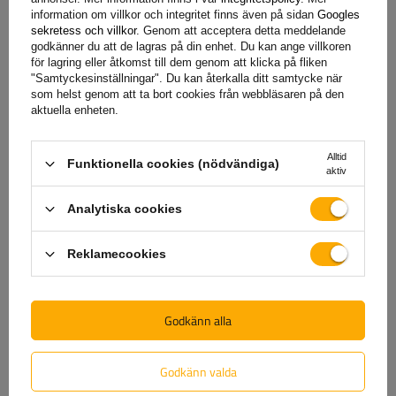
174,80 SEK
brutto
information om villkor och integritet finns även på sidan
Googles
Det lägsta produktpriset under de senaste 30 dagarna före rabatten:
sekretess och villkor
. Genom att acceptera detta meddelande
195,30 SEK
-10%
brutto
godkänner du att de lagras på din enhet. Du kan ange villkoren
Reguljärt pris:
205,59 SEK
-15%
för lagring eller åtkomst till dem genom att klicka på fliken
Produkten i stora mängder, expressleverans
"Samtyckesinställningar". Du kan återkalla ditt samtycke när
Vi kommer redan att skicka
11 augusti
som helst genom att ta bort cookies från webbläsaren på den
aktuella enheten.
Lägg till i
varukorgen
Alltid
Funktionella cookies (nödvändiga)
aktiv
KAMPANJ
Analytiska cookies
Reklamecookies
Godkänn alla
Godkänn valda