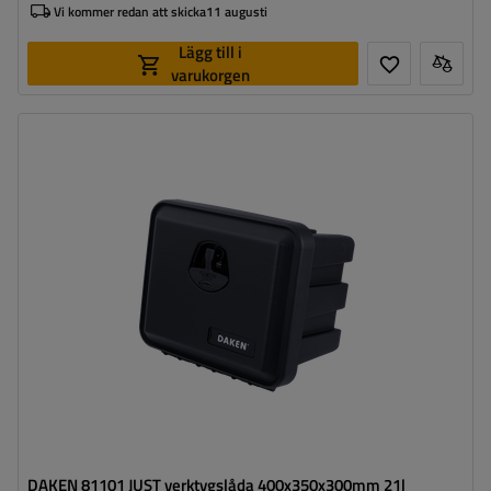
Vi kommer redan att skicka
11 augusti
Lägg till i
varukorgen
Verktygslådans kapacitet:
21 l
Verktygslådans längd:
400 mm
Verktygslådans höjd:
350 mm
Verktygslådans djup:
300 mm
Optimal belastning för verktygslådan:
30 kg
DAKEN 81101 JUST verktygslåda 400x350x300mm 21l