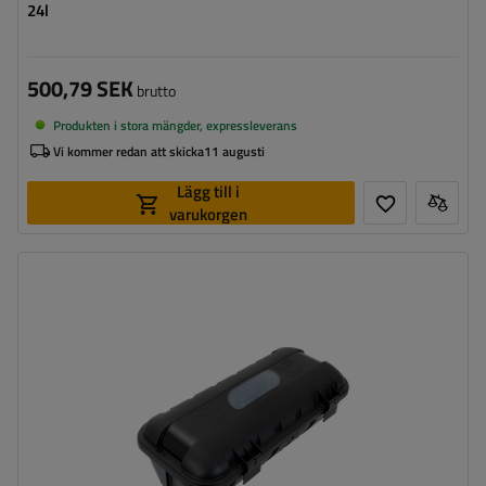
24l
500,79 SEK
brutto
Produkten i stora mängder, expressleverans
Vi kommer redan att skicka
11 augusti
Lägg till i
varukorgen
Brandsläckare:
6 kg / ø 150-170 mm
Verktygslådans höjd:
600 mm
Verktygslådans bredd:
287 mm
Verktygslådans djup:
220 mm