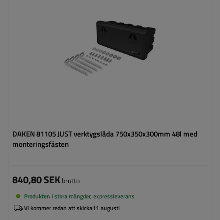
Verktygslådans höjd:
350 mm
Verktygslådans djup:
300 mm
Optimal belastning för verktygslådan:
45 kg
DAKEN 81105 JUST verktygslåda 750x350x300mm 48l med
monteringsfästen
840,80 SEK
brutto
Produkten i stora mängder, expressleverans
Vi kommer redan att skicka
11 augusti