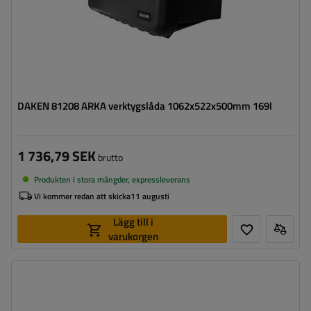
DAKEN 81208 ARKA verktygslåda 1062x522x500mm 169l
1 736,79 SEK
brutto
Produkten i stora mängder, expressleverans
Vi kommer redan att skicka
11 augusti
Lägg till i
varukorgen
Verktygslådans kapacitet:
203 l
Verktygslådans längd:
1250 mm