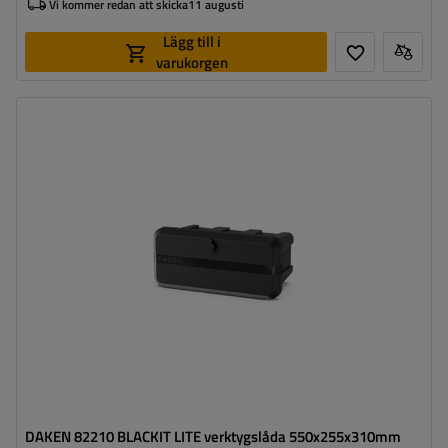
Vi kommer redan att skicka
11 augusti
Lägg till i
varukorgen
Verktygslådans kapacitet:
24 l
Verktygslådans längd:
550 mm
Verktygslådans höjd:
255 mm
Verktygslådans djup:
310 mm
Optimal belastning för verktygslådan:
20 kg
DAKEN 82210 BLACKIT LITE verktygslåda 550x255x310mm