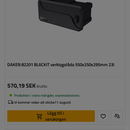
Optimal belastning för verktygslådan:
20 kg
DAKEN 82201 BLACKIT verktygslåda 550x250x295mm 23l
570,19 SEK
brutto
Produkten i stora mängder, expressleverans
Vi kommer redan att skicka
11 augusti
Lägg till i
varukorgen