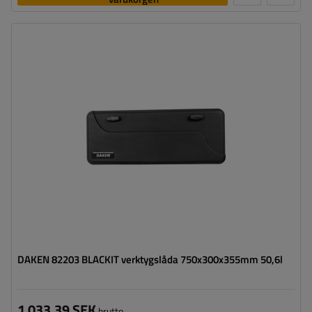
Verktygslådans kapacitet:
50,6 l
Verktygslådans längd:
750 mm
Verktygslådans höjd:
300 mm
Verktygslådans djup:
355 mm
Optimal belastning för verktygslådan:
30 kg
DAKEN 82203 BLACKIT verktygslåda 750x300x355mm 50,6l
1 033,39 SEK
brutto