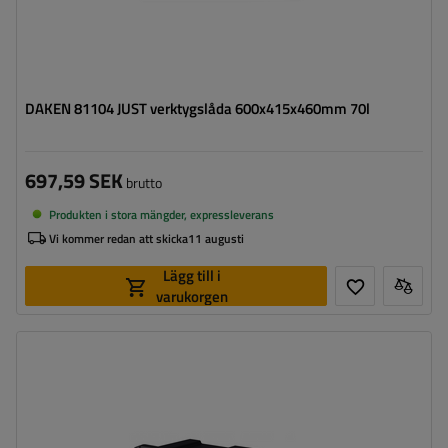
DAKEN 81104 JUST verktygslåda 600x415x460mm 70l
697,59 SEK
brutto
Produkten i stora mängder, expressleverans
Vi kommer redan att skicka
11 augusti
Lägg till i
varukorgen
Verktygslådans kapacitet:
23 l
Verktygslådans längd:
550 mm
Verktygslådans höjd:
250 mm
Verktygslådans djup:
295 mm