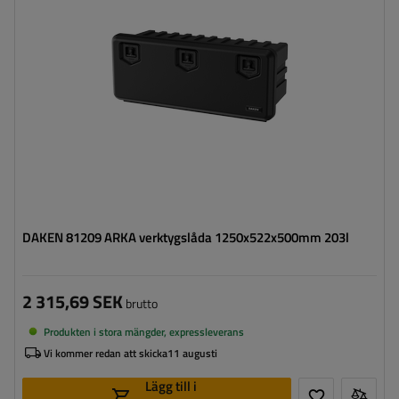
Verktygslådans höjd:
522 mm
Verktygslådans djup:
500 mm
Optimal belastning för verktygslådan:
80 kg
DAKEN 81209 ARKA verktygslåda 1250x522x500mm 203l
2 315,69 SEK
brutto
Produkten i stora mängder, expressleverans
Vi kommer redan att skicka
11 augusti
Lägg till i