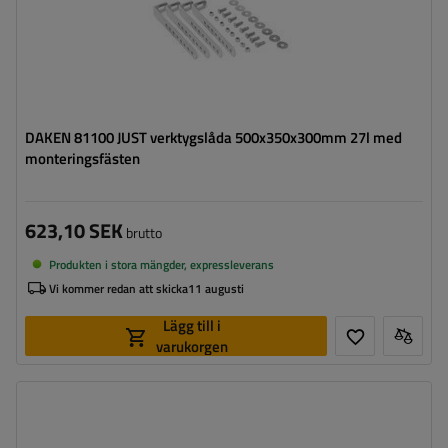
DAKEN 81100 JUST verktygslåda 500x350x300mm 27l med
monteringsfästen
623,10 SEK
brutto
Produkten i stora mängder, expressleverans
Vi kommer redan att skicka
11 augusti
Lägg till i
varukorgen
Verktygslådans kapacitet:
48 l
Verktygslådans längd:
750 mm