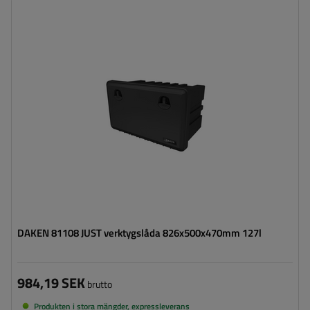
Verktygslådans kapacitet:
127 l
Verktygslådans längd:
826 mm
Verktygslådans höjd:
500 mm
Verktygslådans djup:
470 mm
Optimal belastning för verktygslådan:
50 kg
DAKEN 81108 JUST verktygslåda 826x500x470mm 127l
984,19 SEK
brutto
Produkten i stora mängder, expressleverans