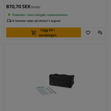
870,70 SEK
brutto
Produkten i stora mängder, expressleverans
Vi kommer redan att skicka
11 augusti
Lägg till i
varukorgen
Verktygslådans kapacitet:
23 l
Verktygslådans längd:
550 mm
Verktygslådans höjd:
250 mm
Verktygslådans djup:
295 mm
Optimal belastning för verktygslådan:
20 kg