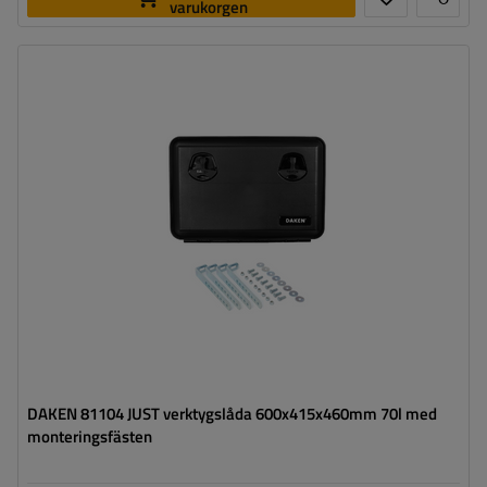
varukorgen
Verktygslådans kapacitet:
70 l
Verktygslådans längd:
600 mm
Verktygslådans höjd:
415 mm
Verktygslådans djup:
460 mm
Optimal belastning för verktygslådan:
50 kg
DAKEN 81104 JUST verktygslåda 600x415x460mm 70l med
monteringsfästen