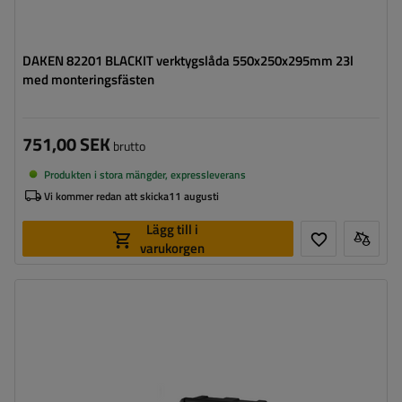
DAKEN 82201 BLACKIT verktygslåda 550x250x295mm 23l
med monteringsfästen
751,00 SEK
brutto
Produkten i stora mängder, expressleverans
Vi kommer redan att skicka
11 augusti
Lägg till i
varukorgen
Verktygslådans kapacitet:
23 l
Verktygslådans längd:
550 mm
Verktygslådans höjd:
250 mm
Verktygslådans djup:
295 mm
Optimal belastning för verktygslådan:
20 kg