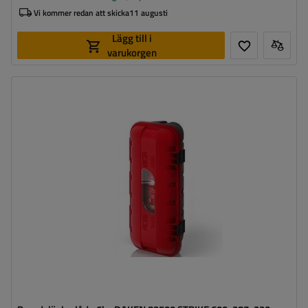
Vi kommer redan att skicka
11 augusti
Lägg till i
varukorgen
Brandsläckare:
6 kg / ø 150-170 mm
Verktygslådans höjd:
600 mm
Verktygslådans bredd:
287 mm
Verktygslådans djup:
220 mm