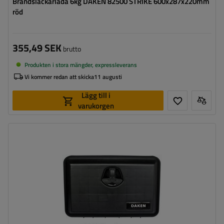
Brandsläckarlåda 6kg DAKEN 82500 STRIKE 600x287x220mm
röd
355,49 SEK
brutto
Produkten i stora mängder, expressleverans
Vi kommer redan att skicka
11 augusti
Lägg till i
varukorgen
Verktygslådans kapacitet:
27 l
Verktygslådans längd:
500 mm
Verktygslådans höjd:
350 mm
Verktygslådans djup:
300 mm
Optimal belastning för verktygslådan:
40 kg