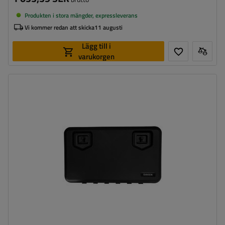
Produkten i stora mängder, expressleverans
Vi kommer redan att skicka
11 augusti
Lägg till i
varukorgen
Verktygslådans kapacitet:
134 l
Verktygslådans längd:
858 mm
Verktygslådans höjd:
522 mm
Verktygslådans djup:
500 mm
Optimal belastning för verktygslådan:
80 kg