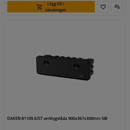
Lägg till i
varukorgen
Verktygslådans kapacitet:
58 l
Verktygslådans längd:
900 mm
Verktygslådans höjd:
367 mm
Verktygslådans djup:
300 mm
Optimal belastning för verktygslådan:
50 kg
DAKEN 81109 JUST verktygslåda 900x367x300mm 58l