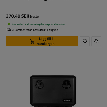
370,49 SEK
brutto
Produkten i stora mängder, expressleverans
Vi kommer redan att skicka
11 augusti
Lägg till i
varukorgen
Verktygslådans kapacitet:
70 l
Verktygslådans längd:
600 mm
Verktygslådans höjd:
415 mm
Verktygslådans djup:
460 mm
Optimal belastning för verktygslådan:
50 kg