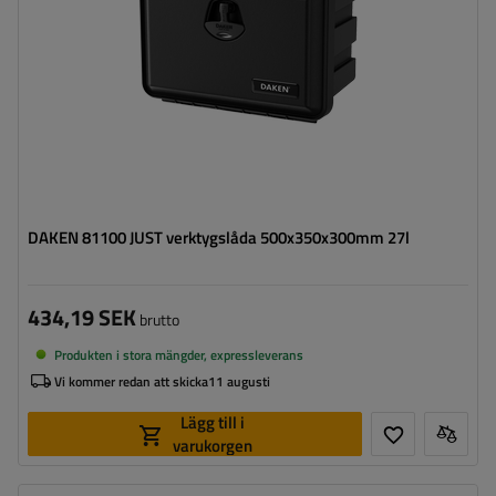
Optimal belastning för verktygslådan:
40 kg
DAKEN 81100 JUST verktygslåda 500x350x300mm 27l
434,19 SEK
brutto
Produkten i stora mängder, expressleverans
Vi kommer redan att skicka
11 augusti
Lägg till i
varukorgen