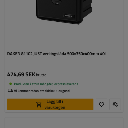
DAKEN 81102 JUST verktygslåda 500x350x400mm 40l
474,69 SEK
brutto
Produkten i stora mängder, expressleverans
Vi kommer redan att skicka
11 augusti
Lägg till i
varukorgen
Brandsläckare:
6 kg / ø 150-170 mm