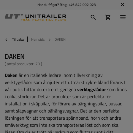
Har du frågor? Ring:
+46 842 002 023
Tillbaka
Hemsida
DAKEN
DAKEN
( antal produkter:
70
)
Daken
är en italiensk ledare inom tillverkning av
verktygslådor som åtnjuter ett utmärkt rykte bland förare. I
vår butik hittar du extremt gedigna
verktygslådor
som finns
i olika storlekar. Det är produkter som är perfekta för
installation i skåpbilar, för förare av bärgningsbilar, bussar,
samt släpvagnar och påhängsvagnar. Det är den perfekta
lösningen för att transportera spännband, hörn och andra
småverktyg som inte ska transporteras löst och som ska
låsas. Om du är trött på verktyg som flyttas runt i ditt