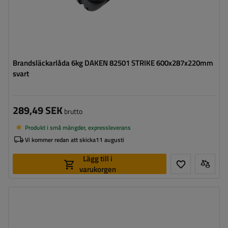
Brandsläckarlåda 6kg DAKEN 82501 STRIKE 600x287x220mm
svart
289,49 SEK
brutto
Produkt i små mängder, expressleverans
Vi kommer redan att skicka
11 augusti
Lägg till i
varukorgen
Verktygslådans kapacitet:
23 l
Verktygslådans längd:
550 mm
Verktygslådans höjd:
250 mm