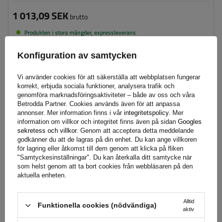
1 013,09 SEK
brutto
Produkten i stora mängder, expressleverans
Vi kommer redan att skicka
11 augusti
Konfiguration av samtycken
Lägg till i
varukorgen
Vi använder cookies för att säkerställa att webbplatsen fungerar
korrekt, erbjuda sociala funktioner, analysera trafik och
genomföra marknadsföringsaktiviteter – både av oss och våra
Betrodda Partner. Cookies används även för att anpassa
Verktygslådans kapacitet:
75 l
annonser. Mer information finns i vår
integritetspolicy
. Mer
Verktygslådans längd:
750 mm
information om villkor och integritet finns även på sidan
Googles
Verktygslådans höjd:
350 mm
sekretess och villkor
. Genom att acceptera detta meddelande
godkänner du att de lagras på din enhet. Du kan ange villkoren
Verktygslådans djup:
450 mm
för lagring eller åtkomst till dem genom att klicka på fliken
Optimal belastning för verktygslådan:
45 kg
"Samtyckesinställningar". Du kan återkalla ditt samtycke när
som helst genom att ta bort cookies från webbläsaren på den
aktuella enheten.
Alltid
Funktionella cookies (nödvändiga)
aktiv