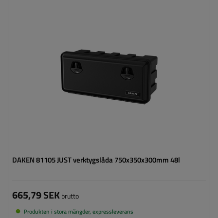
Verktygslådans kapacitet:
48 l
Verktygslådans längd:
750 mm
Verktygslådans höjd:
350 mm
Verktygslådans djup:
300 mm
Optimal belastning för verktygslådan:
45 kg
DAKEN 81105 JUST verktygslåda 750x350x300mm 48l
665,79 SEK
brutto
Produkten i stora mängder, expressleverans