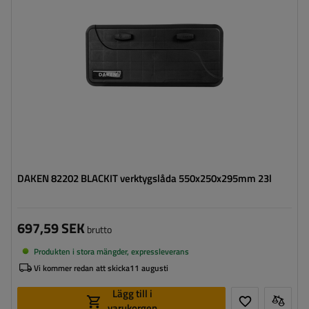
Verktygslådans djup:
295 mm
Optimal belastning för verktygslådan:
20 kg
DAKEN 82202 BLACKIT verktygslåda 550x250x295mm 23l
697,59 SEK
brutto
Produkten i stora mängder, expressleverans
Vi kommer redan att skicka
11 augusti
Lägg till i
varukorgen