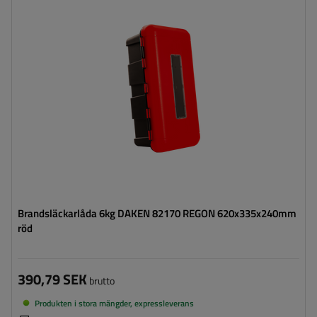
Verktygslådans höjd:
620 mm
Verktygslådans bredd:
335 mm
Verktygslådans djup:
240 mm
Brandsläckarlåda 6kg DAKEN 82170 REGON 620x335x240mm
röd
390,79 SEK
brutto
Produkten i stora mängder, expressleverans