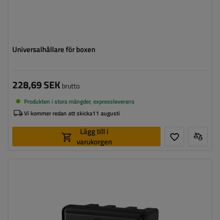
Universalhållare för boxen
228,69 SEK
brutto
Produkten i stora mängder, expressleverans
Vi kommer redan att skicka
11 augusti
Lägg till i
varukorgen
Verktygslådans kapacitet:
27 l
Verktygslådans längd:
500 mm
Verktygslådans höjd:
350 mm
Verktygslådans djup:
300 mm